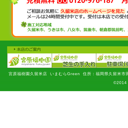
宮原福樹園久留米店 いまむらGreen 住所：福岡県久留米市田
©201