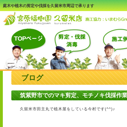
庭木や植木の剪定や伐採を久留米市周辺で承ります
ブログ
筑紫野市でのマキ剪定、モチノキ伐採作
久留米市田主丸で植木屋をしている今村です(^^)♪