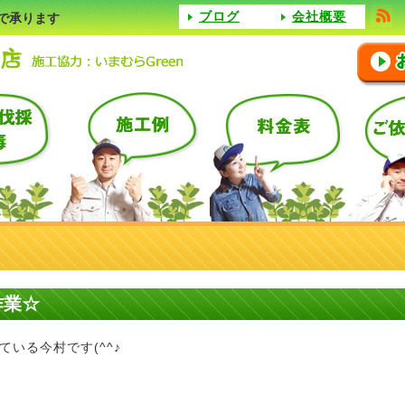
ブログ
会社概要
で承ります
作業☆
いる今村です(^^♪