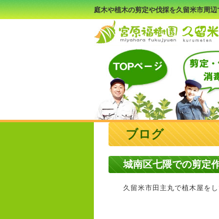
庭木や植木の剪定や伐採を久留米市周辺
ブログ
城南区七隈での剪定
久留米市田主丸で植木屋をして