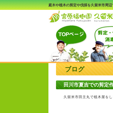
庭木や植木の剪定や伐採を久留米市周辺
ブログ
田川市夏吉での剪定
久留米市田主丸で植木屋をして