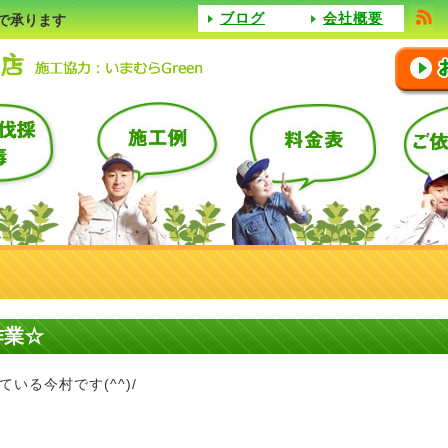
ブログ
会社概要
で承ります
作業☆
いる今村です(^^)/