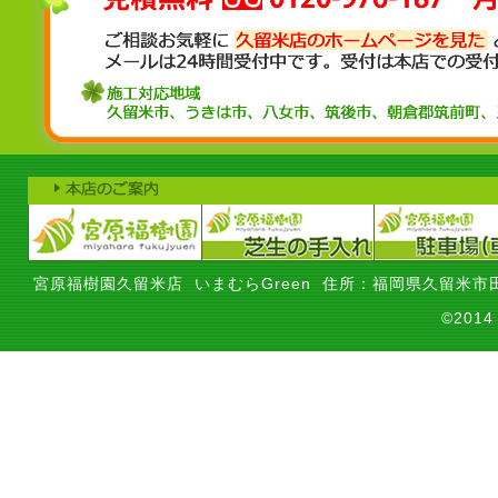
宮原福樹園久留米店 いまむらGreen 住所：福岡県久留米市田
©201