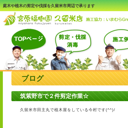
庭木や植木の剪定や伐採を久留米市周辺で承ります
ブログ
筑紫野市で２件剪定作業☆
久留米市田主丸で植木屋をしている今村です(^^)/