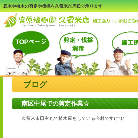
庭木や植木の剪定や伐採を久留米市周辺で承ります
ブログ
南区中尾での剪定作業☆
久留米市田主丸で植木屋をしている今村です(^^)/