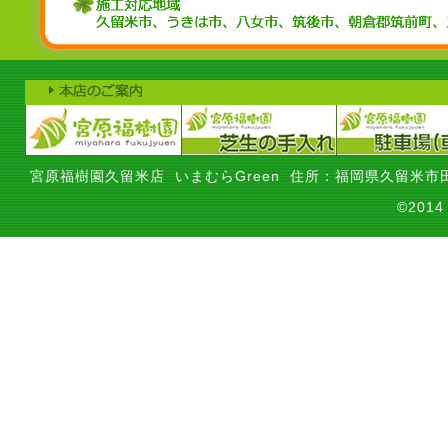
宮原福樹園久留米店 いまむらGreen 住所：福岡県久留米市田
©201