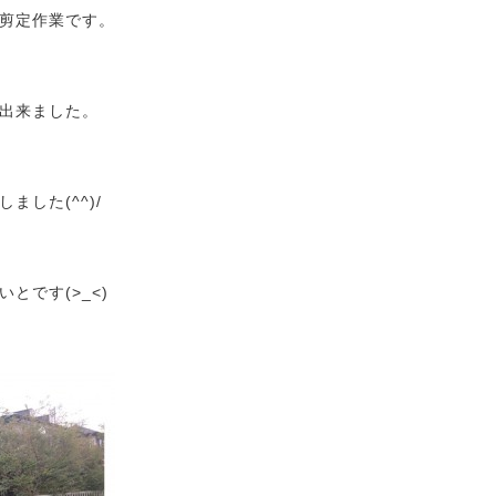
剪定作業です。
出来ました。
ました(^^)/
とです(>_<)