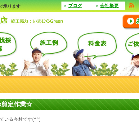
ブログ
会社概要
で承ります
の剪定作業☆
いる今村です(^^)