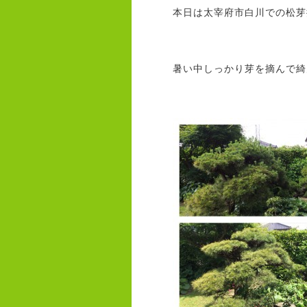
本日は太宰府市白川での松芽
暑い中しっかり芽を摘んで綺麗