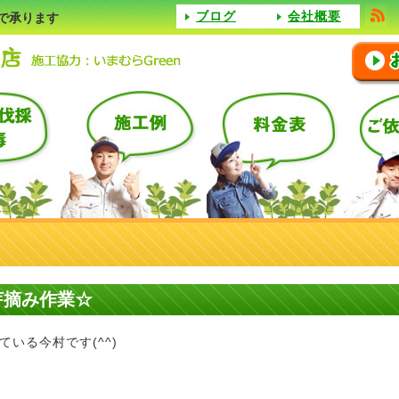
ブログ
会社概要
で承ります
芽摘み作業☆
いる今村です(^^)