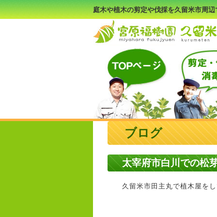
庭木や植木の剪定や伐採を久留米市周辺
ブログ
太宰府市白川での松
久留米市田主丸で植木屋をして