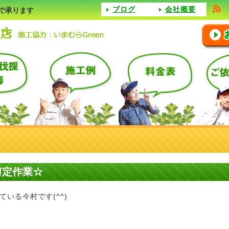
ブログ
会社概要
で承ります
剪定作業☆
いる今村です(^^)