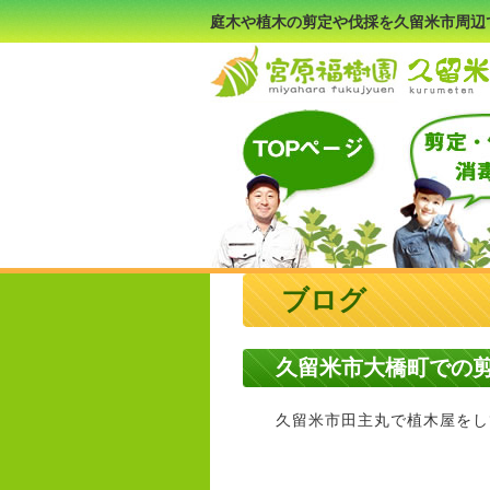
庭木や植木の剪定や伐採を久留米市周辺
ブログ
久留米市大橋町での
久留米市田主丸で植木屋をして