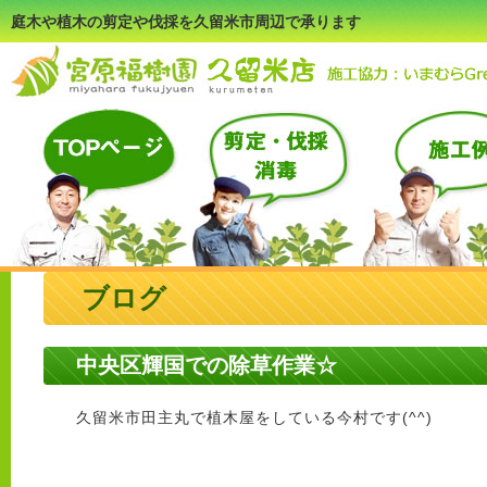
庭木や植木の剪定や伐採を久留米市周辺で承ります
ブログ
中央区輝国での除草作業☆
久留米市田主丸で植木屋をしている今村です(^^)