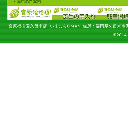
宮原福樹園久留米店 いまむらGreen 住所：福岡県久留米市田
©201