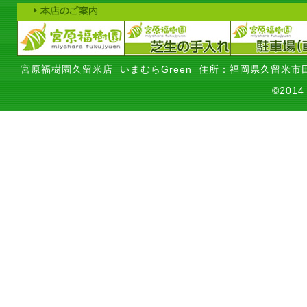
宮原福樹園久留米店 いまむらGreen 住所：福岡県久留米市田
©201