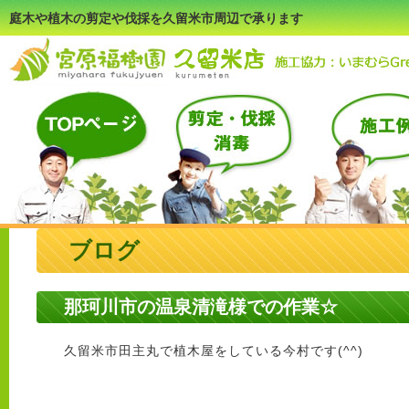
庭木や植木の剪定や伐採を久留米市周辺で承ります
ブログ
那珂川市の温泉清滝様での作業☆
久留米市田主丸で植木屋をしている今村です(^^)