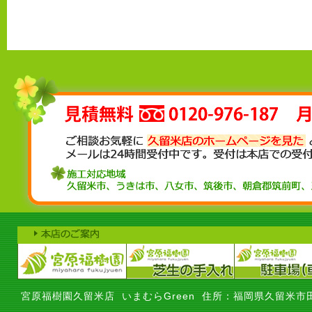
宮原福樹園久留米店 いまむらGreen 住所：福岡県久留米市田