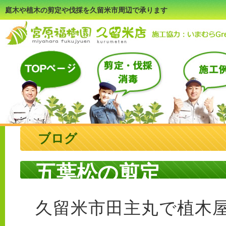
庭木や植木の剪定や伐採を久留米市周辺で承ります
ブログ
五葉松の剪定
久留米市田主丸で植木屋を