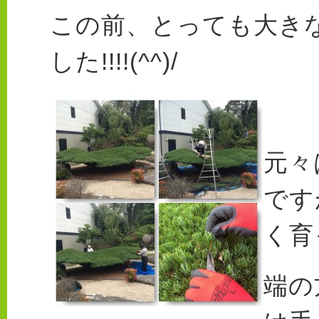
この前、とっても大き
した!!!!(^^)/
元々
です
く育
端の