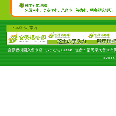
宮原福樹園久留米店 いまむらGreen 住所：福岡県久留米市田
©201