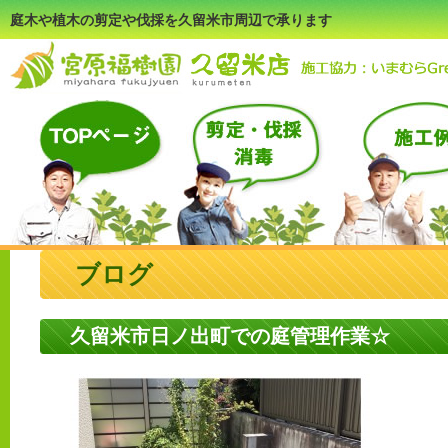
庭木や植木の剪定や伐採を久留米市周辺で承ります
ブログ
久留米市日ノ出町での庭管理作業☆