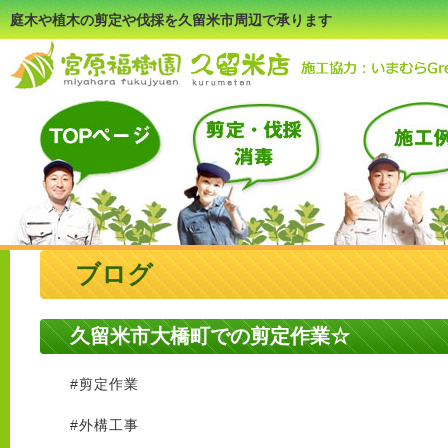
庭木や植木の剪定や伐採を久留米市周辺で承ります
ブログ
久留米市大橋町での剪定作業☆
#
剪定作業
#
外構工事