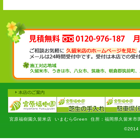
宮原福樹園久留米店 いまむらGreen 住所：福岡県久留米市田
©201