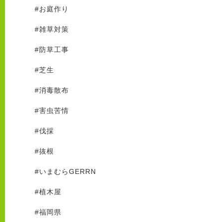
#
お庭作り
#
雑草対策
#
防草工事
#
芝生
#
消毒散布
#
害虫苦情
#
伐採
#
抜根
#
いまむら
GERRN
#
植木屋
#
福岡県