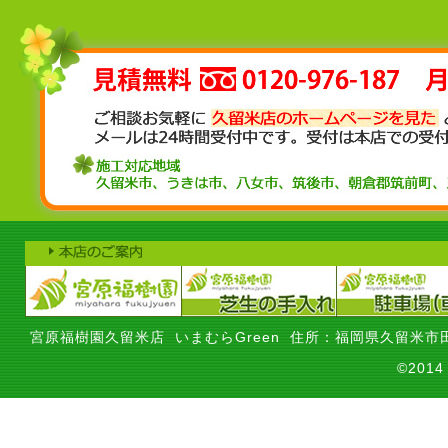
宮原福樹園久留米店 いまむらGreen 住所：福岡県久留米市田
©201