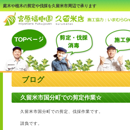
庭木や植木の剪定や伐採を久留米市周辺で承ります
ブログ
久留米市国分町での剪定作業☆
久留米市国分町での剪定、伐採作業です。
請負です。