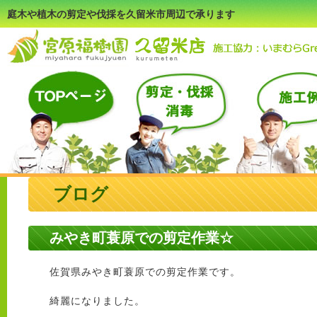
庭木や植木の剪定や伐採を久留米市周辺で承ります
ブログ
みやき町蓑原での剪定作業☆
佐賀県みやき町蓑原での剪定作業です。
綺麗になりました。