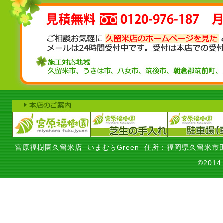
宮原福樹園久留米店 いまむらGreen 住所：福岡県久留米市田
©201