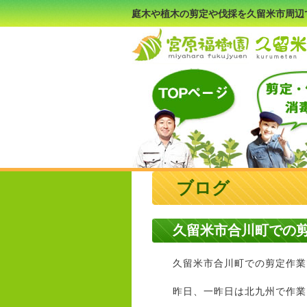
庭木や植木の剪定や伐採を久留米市周辺
ブログ
久留米市合川町での
久留米市合川町での剪定作業
昨日、一昨日は北九州で作業