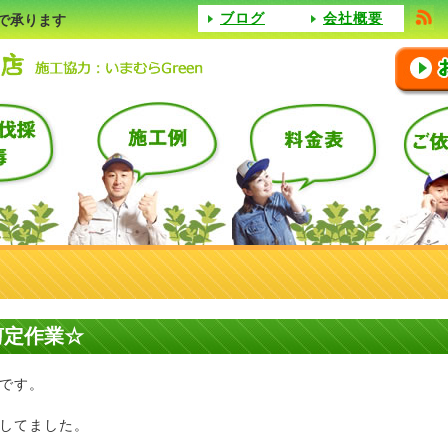
ブログ
会社概要
で承ります
剪定作業☆
です。
してました。