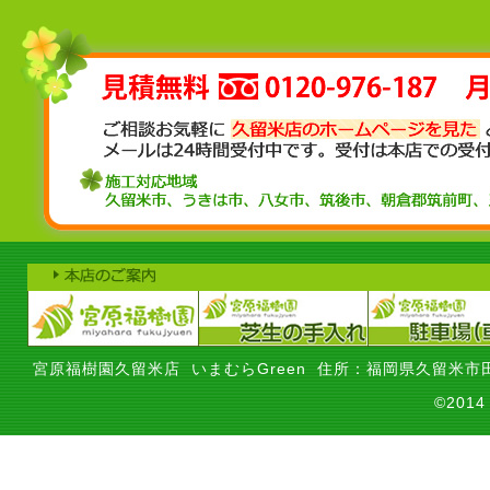
宮原福樹園久留米店 いまむらGreen 住所：福岡県久留米市田
©201