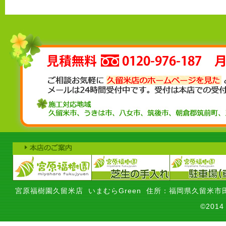
宮原福樹園久留米店 いまむらGreen 住所：福岡県久留米市田
©201