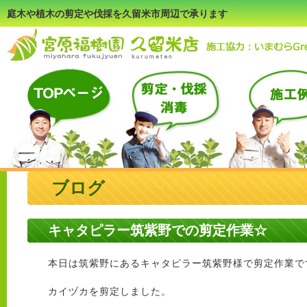
庭木や植木の剪定や伐採を久留米市周辺で承ります
ブログ
キャタピラー筑紫野での剪定作業☆
本日は筑紫野にあるキャタピラー筑紫野様で剪定作業で
カイヅカを剪定しました。