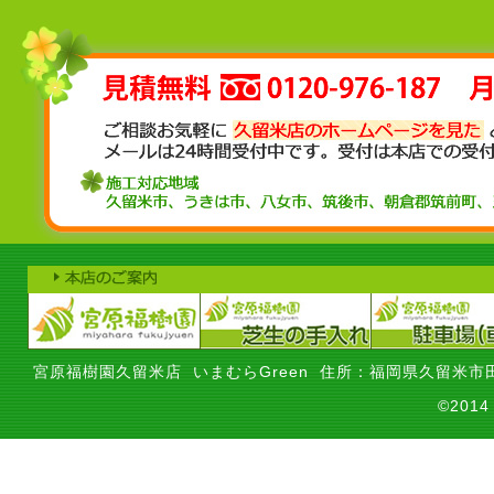
宮原福樹園久留米店 いまむらGreen 住所：福岡県久留米市田
©201