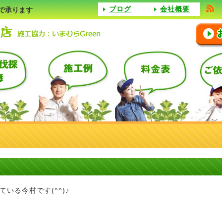
ブログ
会社概要
で承ります
いる今村です(^^)♪