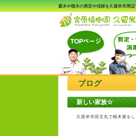
庭木や植木の剪定や伐採を久留米市周辺
ブログ
新しい家族☆
久留米市田主丸で植木屋をして