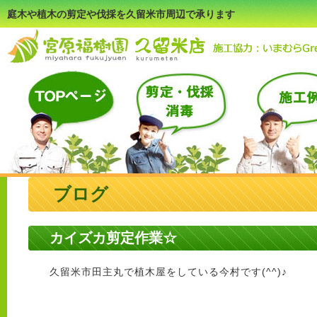
庭木や植木の剪定や伐採を久留米市周辺で承ります
ブログ
カイズカ剪定作業☆
久留米市田主丸で植木屋をしている今村です(^^)♪