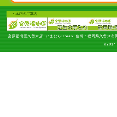
宮原福樹園久留米店 いまむらGreen 住所：福岡県久留米市田
©201