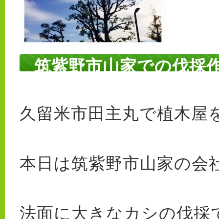
筑紫野市山家での伐採
久留米市田主丸で植木屋を
本日は筑紫野市山家の会
法面に大きなカシの伐採