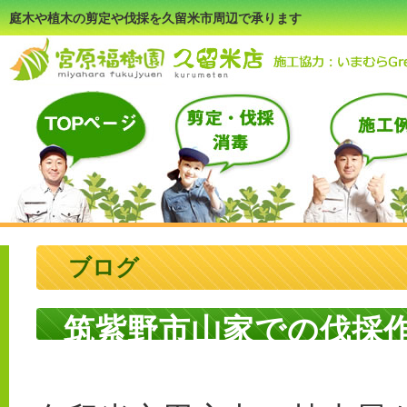
庭木や植木の剪定や伐採を久留米市周辺で承ります
ブログ
筑紫野市山家での伐採