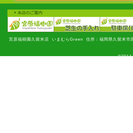
宮原福樹園久留米店 いまむらGreen 住所：福岡県久留米市田
©201